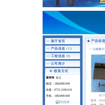
◆
产品信
>>
展厅首页
>>
产品信息
(11)
>> 以橱窗
>>
工程信息
(0)
>>
公司简介
※
联系方式
曾玲玲
女士
电话：18820981949
传真：0755-21061241
10.
手机：18820981949
型号：ZX101
价格：300