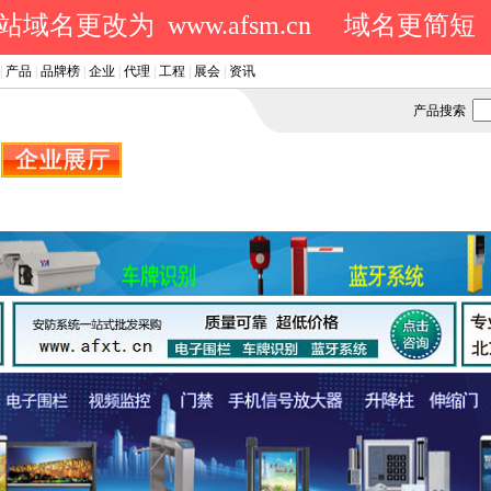
域名更改为 www.afsm.cn
域名更简短
|
产品
|
品牌榜
|
企业
|
代理
|
工程
|
展会
|
资讯
产品搜索
.
.