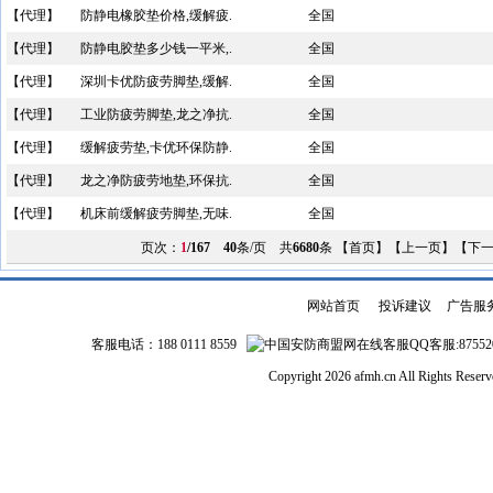
【代理】
防静电橡胶垫价格,缓解疲.
全国
【代理】
防静电胶垫多少钱一平米,.
全国
【代理】
深圳卡优防疲劳脚垫,缓解.
全国
【代理】
工业防疲劳脚垫,龙之净抗.
全国
【代理】
缓解疲劳垫,卡优环保防静.
全国
【代理】
龙之净防疲劳地垫,环保抗.
全国
【代理】
机床前缓解疲劳脚垫,无味.
全国
页次：
1
/167
40
条/页 共
6680
条 【首页】【上一页】【
下
网站首页
|
投诉建议
|
广告服
客服电话：188 0111 8559
QQ客服:87552
Copyright 2026 afmh.cn All Rights Rese