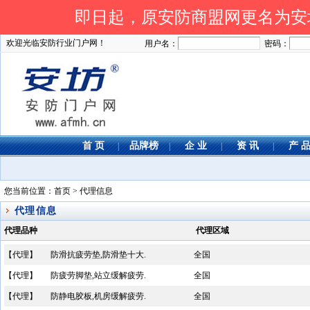
即日起，原安防商盟网更名为安坊网
欢迎光临安防行业门户网！
用户名：
密码：
首 页
品牌榜
企 业
资 讯
产 
|
|
|
|
您当前位置：
首页
> 代理信息
代理信息
代理品种
代理区域
【代理】
防滑抗疲劳垫,防滑垫十大.
全国
【代理】
防疲劳脚垫,站立缓解疲劳.
全国
【代理】
防静电胶板,机房缓解疲劳.
全国