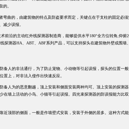
取的。
形或者弯曲的，由建筑物的特点及防盗要求而定，关键点在于支柱的固定必须
、减少误报。
前沿的主动红外线探测器制造商，能够提供水平180°全方位转角,仰俯2
外线探测器HA、ABT、ABF系列产品，可以支持探头在建筑物外壁或围墙
防备人的非法通行，为了防止宠物、小动物等引起误报，探头的位置一般
的位置上，对非法入侵作出快速反应。
防备人为的恶意翻越，顶上安装和侧面安装两种均可。顶上安装的探测器
以减少在墙上活动的小鸟、小猫等引起误报。四光束探测器的防误报能力比双
靠近顶部的侧面，一般是作墙壁式安装，安装于外侧的居多。这种方式能