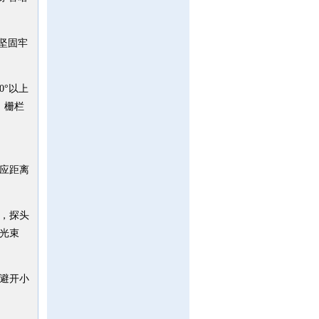
坚固牢
0°以上
、栅栏
应距离
，探头
光束
避开小