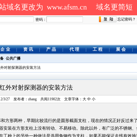
域名更改为 www.afsm.cn
域名更简短
忘记密码？
密码：
企 业
资 讯
产 品
代 理
工 程
展 会
|
|
|
|
|
|
备
·
公共广播
红外对射探测器的安装方法
红外对射探测器的安装方法
2/3/27 发布者：zhang 共阅11902次 文章字体：
大
中
小
和方形两种，早期比较流行的是圆形截面支柱，现在的情况正好反过来
器安装在方形支柱上没有转动、不易移动。除此以外，有广泛的不锈钢、
在工种上的另外一种做法是选用角钢作为支柱，如果不能保证走线有效地