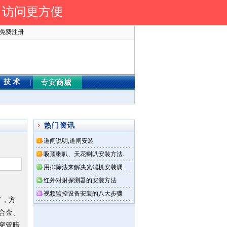
 访问更方便
免费注册
技 术
|
热门资讯
道闸说明,道闸安装
吸顶喇叭、天花喇叭安装方法.
用排除法来解决光端机安装调.
红外对射探测器的安装方法
视频监控设备安装的八大步骤
了，方
合金、
穿管暗