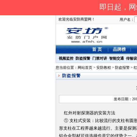
即日起，网站
欢迎光临安防商盟网！
用户名：
首 页
品牌榜
|
|
·
视频监控
·
防盗报警
·
门禁对讲
·
智能交通
·
传输设
您当前位置：
网站首页
>
安防教程
>
防盗报警
> 
防盗报警
发布日期：201
红外对射探测器的安装方法
① 支柱式安装：比较流行的支柱有圆形
形支柱在工程界越来越流行。主要是探测
铝合金型材可供选择也是它的优势之一。