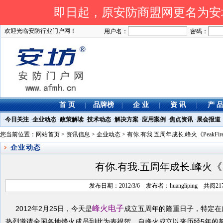
即日起，原安防商盟网更名为安坊网
欢迎光临安防行业门户网！
用户名：
密码：
首 页
品牌榜
企 业
资 讯
产 
|
|
|
|
·
今日关注
·
企业动态
·
政策解读
·
技术动态
·
解决方案
·
应用案例
·
焦点资讯
·
展会报道
您当前位置：
网站首页
>
资讯信息
>
企业动态
> 有你.有我.五周年成长.峰火《PeakFi
企业动态
有你.有我.五周年成长.峰火《Pe
发布日期：2012/3/6 发布者：huangliping 共阅
峰火
电子
2012
2
25
年
月
日，今天是
成立五周年的隆重日子，特定在
5
热烈邀请全国各地烽火成员到此为表祝贺。自峰火成立以来历经
年的