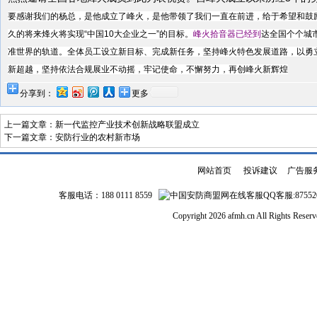
要感谢我们的杨总，是他成立了峰火，是他带领了我们一直在前进，给于希望和鼓
久的将来烽火将实现
“
中国
10
大企业之一
”
的目标。
峰火拾音器
已经到
达全国个个城
准世界的轨道。全体员工设立新目标、完成新任务，坚持峰火特色发展道路，以勇
新超越，坚持依法合规展业不动摇，牢记使命，不懈努力，再创峰火新辉煌
分享到：
更多
上一篇文章：
新一代监控产业技术创新战略联盟成立
下一篇文章：
安防行业的农村新市场
网站首页
|
投诉建议
|
广告服
客服电话：188 0111 8559
QQ客服:87552
Copyright 2026 afmh.cn All Rights Rese