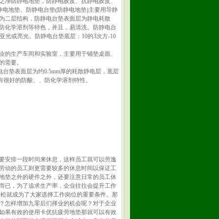
之净防静电地垫，防静电胶皮、抗静电胶皮、
称之为防静电地垫。防静电台垫(防静电地垫)主要用导静
为二层结构，防静电台垫表面层为静电耗散
防化学溶剂等特色，并且，易清洗。防静电台
亚光或亮光。防静电台垫底层：10的3次方-10
业的生产车间和实验室，主要用于铺垫桌面、
的需要。
台垫表面层为约0.5mm厚的耗散静电层，底层
具有很好的防酸、、防化学溶剂特性。
要安排一段时间来休息，这样员工就可以劳逸
劳动的员工则更需要较多的休息时间以保证工
地垫之外的硬件之外，还要注意日常的员工休
而已，为了追求生产率，企业往往会提升工作
12择业轻松就成为了大家选择工作岗位的重要条件。那
？怎样增加九零后们择业的机会呢？对于企业
如果有效的使用卡优抗疲劳地垫那就可以有效