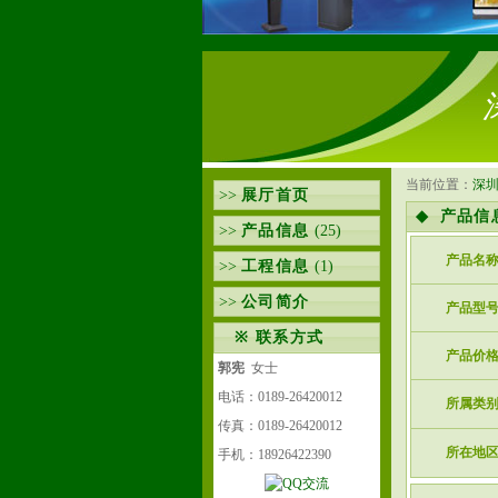
当前位置：
深
>>
展厅首页
◆
产品信
>>
产品信息
(25)
产品名
>>
工程信息
(1)
>>
公司简介
产品型
※
联系方式
产品价
郭宪
女士
电话：0189-26420012
所属类
传真：0189-26420012
所在地
手机：18926422390