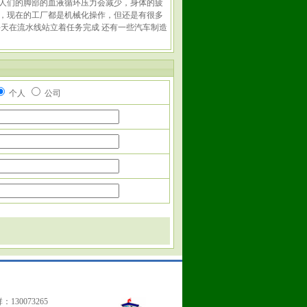
人们的脚部的血液循环压力会减少，身体的疲
，现在的工厂都是机械化操作，但还是有很多
天在流水线站立着任务完成 还有一些汽车制造
个人
公司
130073265