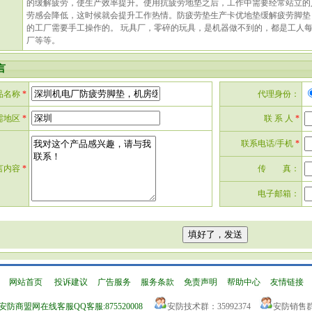
的缓解疲劳，使生产效率提升。使用抗疲劳地垫之后，工作中需要经常站立的
劳感会降低，这时候就会提升工作热情。防疲劳垫生产卡优地垫缓解疲劳脚垫
的工厂需要手工操作的。 玩具厂，零碎的玩具，是机器做不到的，都是工人每
厂等等。
言
品名称
*
代理身份：
需地区
*
联 系 人
*
联系电话/手机
*
言内容
*
传 真：
电子邮箱：
网站首页
|
投诉建议
|
广告服务
|
服务条款
|
免责声明
|
帮助中心
|
友情链接
QQ客服:875520008
安防技术群：35992374
安防销售群：