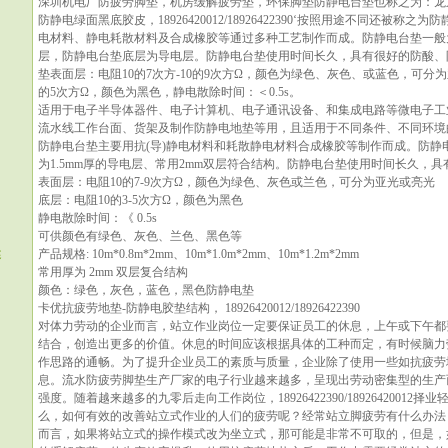
深圳机电厂防疲劳脚垫，机房缓解疲劳垫，环保脚垫防静电台垫也称之为：龙
防静电绿面黑底胶皮，18926420012/18926422390‘按照用途不同还被
电材料、静电耗散材料及合成橡胶等通过多种工艺制作而成。防静电台垫一般
层，防静电台垫底层为导电层。防静电台垫使用时间长久，具有很好的防酸、
垫表面层：电阻10的7次方-10的9次方Ω，颜色为绿色、灰色、或蓝色，可分为
的5次方Ω，颜色为黑色，静电散除时间：＜0.5s。
适用于电子半导体器件、电子计算机、电子通讯设备、和集成电路等微电子工
流水线工作台面、货架及制作防静电地垫等用，且适用于不同条件、不同环境
防静电台垫主要用抗(导)静电材料和耗散静电材料合成橡胶等制作而成。防静电
为1.5mm厚的导电层、常用2mm双层符合结构。防静电台垫使用时间长久，
表面层：电阻10的7-9次方Ω，颜色为绿色、灰色或兰色，可分为亚光或亮光
底层：电阻10的3-5次方Ω，颜色为黑色
静电散除时间：《 0.5s
可供颜色有绿色、灰色、兰色、黑色等
述
产品规格: 10m*0.8m*2mm、10m*1.0m*2mm、10m*1.2m*2mm
常用厚为 2mm 双层复合结构
颜色：绿色，灰色，蓝色，黑色防静电垫
卡优抗疲劳地垫-防静电胶垫结构， 18926420012/18926422390
对体力劳动的企业而言，站立作业岗位一定要保证员工的休息，上午或下午都
结合，创造出更多的价值。休息的时间应该根据具体的工种而定，有时候脑力
作思路的通畅。为了提升企业员工的素质与质量，企业除了使用一些如抗疲劳
息。流水防疲劳脚垫生产厂家的电子行业越来越多，呈现出劳动密集型的生产
强度。随着越来越多的九零后走向工作岗位，18926422390/189264200
么，如何有效的改善站立式作业的人们的疲劳呢？经常站立脚疲劳有什么办法
而言，如果将站立式的操作模式改为坐立式，那可能是非常不可取的，但是，