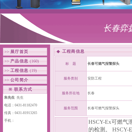
长春弈
◆
工程商信息
>>
展厅首页
>>
产品信息
(160)
标 题
长春可燃气报警探头
>>
工程信息
(19)
服务类别
安防工程
>>
公司简介
※
联系方式
服务所在地
长春
朱先生
先生
电话：0431-81182470
服务范围
长春可燃气报警探头
传真：0431-81913265
手机：
HSCY-Ex可燃
的检测。 HSC