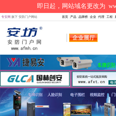
即日起，网站域名更改为 www.a
专安网
旗下·安防门户网站
首页
|
产品
|
品牌榜
|
企业
|
代理
|
工程
|
.