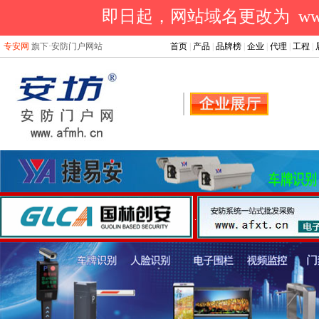
即日起，网站域名更改为 www.a
专安网
旗下·安防门户网站
首页
|
产品
|
品牌榜
|
企业
|
代理
|
工程
|
.