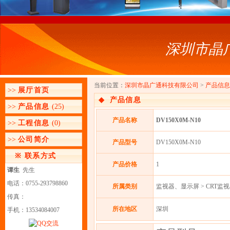
深圳市晶
当前位置：
深圳市晶广通科技有限公司
>
产品信息
>>
展厅首页
◆
产品信息
>>
产品信息
(25)
产品名称
DV150X0M-N10
>>
工程信息
(0)
>>
公司简介
产品型号
DV150X0M-N10
※
联系方式
产品价格
1
谭生
先生
电话：0755-293798860
所属类别
监视器、显示屏 > CRT监
传真：
所在地区
深圳
手机：13534084007