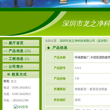
深圳市龙之净科
当前位置：
深圳市龙之净科技有限公司（监控部）
>>
展厅首页
◆
产品信息
>>
产品信息
(25)
产品名称
环保胶板厂,卡优双层防疲
>>
工程信息
(1)
>>
公司简介
产品型号
AAA
※
联系方式
产品价格
150
郭宪
女士
电话：0189-26420012
所属类别
智能家居 > 家居安全防盗
传真：0189-26420012
所在地区
深圳
手机：18926422390