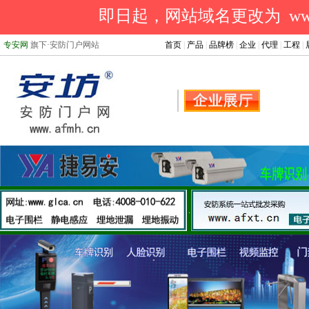
即日起，网站域名更改为 www.a
专安网
旗下·安防门户网站
首页
|
产品
|
品牌榜
|
企业
|
代理
|
工程
|
.