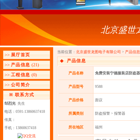
北京盛世
当前位置：
北京盛世龙图电子有限公司
>
产品信息
>>
展厅首页
◆
产品信息
>>
产品信息
(21)
产品名称
免费安装宁德服装店防盗器
>>
工程信息
(0)
>>
公司简介
产品型号
9588
※
联系方式
产品价格
面议
邹烈光
先生
电话：0591-13860637418
所属类别
防盗报警 > 报警器
传真：
所在地区
福州
手机：13860637418