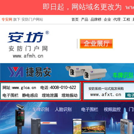
即日起，网站域名更改为 www.a
专安网
旗下·安防门户网站
首页
|
产品
|
品牌榜
|
企业
|
代理
|
工程
|
.