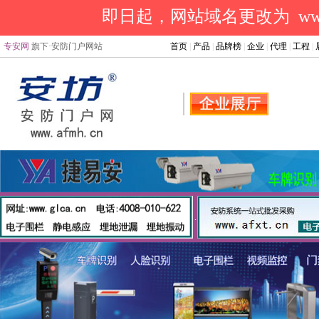
即日起，网站域名更改为 www.a
专安网
旗下·安防门户网站
首页
|
产品
|
品牌榜
|
企业
|
代理
|
工程
|
.