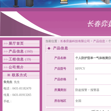
长春弈
当前位置：
长春弈扬科技有限公司
>
产品信息
> 
>>
展厅首页
◆
产品信息
>>
产品信息
(160)
产品名称
个人防护型单一气体检测仪
>>
工程信息
(19)
>>
公司简介
产品型号
HFPCY
※
联系方式
产品价格
0
朱先生
先生
电话：0431-81182470
所属类别
防盗报警 > 报警器
传真：0431-81913265
所在地区
全国
手机：