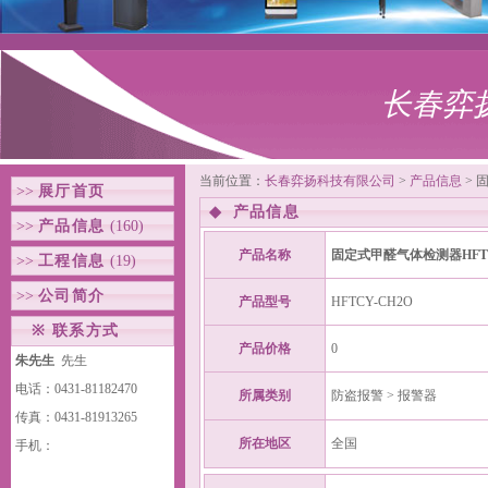
长春弈
当前位置：
长春弈扬科技有限公司
>
产品信息
> 
>>
展厅首页
◆
产品信息
>>
产品信息
(160)
产品名称
固定式甲醛气体检测器HFTC
>>
工程信息
(19)
>>
公司简介
产品型号
HFTCY-CH2O
※
联系方式
产品价格
0
朱先生
先生
电话：0431-81182470
所属类别
防盗报警 > 报警器
传真：0431-81913265
所在地区
全国
手机：