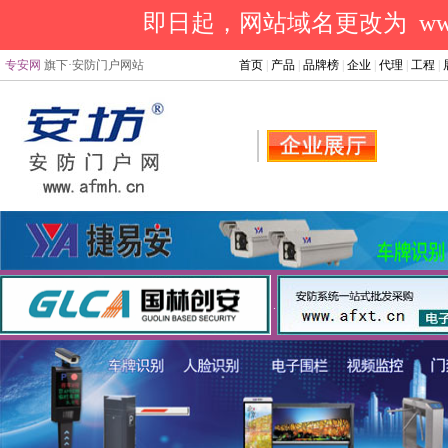
即日起，网站域名更改为 www.a
专安网
旗下·安防门户网站
首页
|
产品
|
品牌榜
|
企业
|
代理
|
工程
|
.