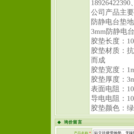
18926422390
公司产品主要
防静电台垫地
3mm防静电台
胶垫长度：1
胶垫材质：抗
而成
胶垫宽度：1m/
胶垫厚度：3
表面电阻：10E
导电电阻：10E
胶垫颜色：绿
◆
询价留言
产品名称
*