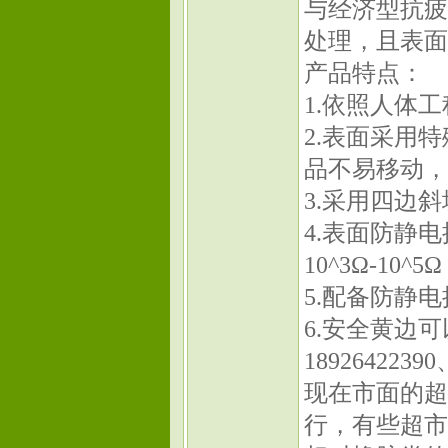
与经济型抗疲
处理，且表面
产品特点：
1.依照人体
2.表面采用
品不易移动，
3.采用四边
4.表面防静电
10^3Ω-10^5Ω
5.配备防静
6.安全黄边
18926422390
现在市面的超
行，有些超市选