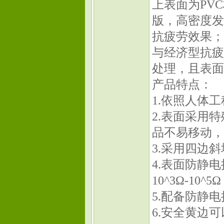
上表面为PV
版，高密度发
抗疲劳效果；
与经济型抗疲
处理，且表面
产品特点：
1.依照人体
2.表面采用
品不易移动，
3.采用四边
4.表面防静电
10^3Ω-10^5Ω
5.配备防静
6.安全黄边