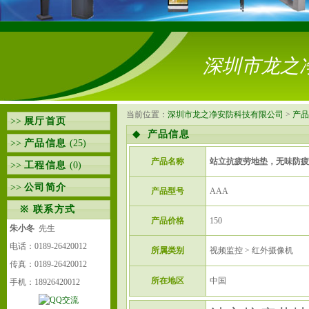
深圳市龙之
当前位置：
深圳市龙之净安防科技有限公司
>
产品
>>
展厅首页
◆
产品信息
>>
产品信息
(25)
产品名称
站立抗疲劳地垫，无味防疲
>>
工程信息
(0)
>>
公司简介
产品型号
AAA
※
联系方式
产品价格
150
朱小冬
先生
电话：0189-26420012
所属类别
视频监控 > 红外摄像机
传真：0189-26420012
所在地区
中国
手机：18926420012