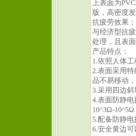
上表面为PV
版，高密度发
抗疲劳效果；
与经济型抗疲
处理，且表面
产品特点：
1.依照人体
2.表面采用
品不易移动，
3.采用四边
4.表面防静电
10^3Ω-10^5Ω
5.配备防静
6.安全黄边