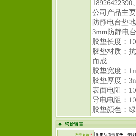
18926422390
公司产品主要
防静电台垫地
3mm防静电台
胶垫长度：1
胶垫材质：抗
而成
胶垫宽度：1m/
胶垫厚度：3
表面电阻：10E
导电电阻：10E
胶垫颜色：绿
◆
询价留言
产品名称
*