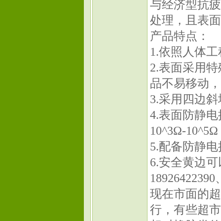
与经济型抗疲
处理，且表面
产品特点：
1.依照人体
2.表面采用
品不易移动，
3.采用四边
4.表面防静电
10^3Ω-10^5Ω
5.配备防静
6.安全黄边
18926422390
现在市面的超
行，有些超市选