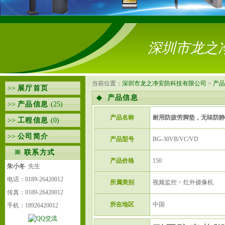
深圳市龙之
当前位置：
深圳市龙之净安防科技有限公司
>
产品
>>
展厅首页
◆
产品信息
>>
产品信息
(25)
产品名称
耐用防疲劳脚垫，无味防静
>>
工程信息
(0)
>>
公司简介
产品型号
BG-30VB/VC/VD
※
联系方式
产品价格
150
朱小冬
先生
电话：0189-26420012
所属类别
视频监控 > 红外摄像机
传真：0189-26420012
所在地区
中国
手机：18926420012