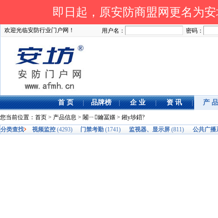
即日起，原安防商盟网更名为安坊网
欢迎光临安防行业门户网！
用户名：
密码：
首 页
品牌榜
企 业
资 讯
产 
|
|
|
|
您当前位置：
首页
>
产品信息
>
闂ㄧ鑰冨嫟
> 鎺у埗鍣?
分类查找
视频监控
(4293)
门禁考勤
(1741)
监视器、显示屏
(811)
公共广播