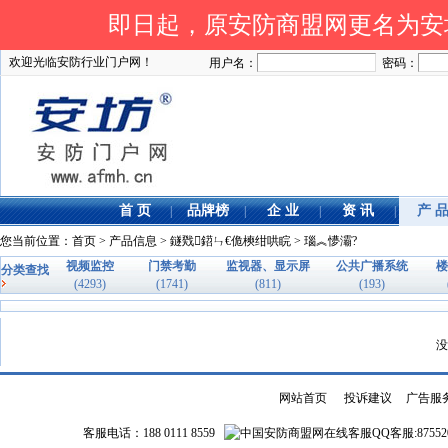
即日起，原安防商盟网更名为安坊网
欢迎光临安防行业门户网！
用户名：
密码：
首 页
品牌榜
企 业
资 讯
产 
|
|
|
|
您当前位置：
首页
>
产品信息
>
鐩戣鍣ㄣ€佹樉绀哄睆
> 瑙︽懜灞?
视频监控
门禁考勤
监视器、显示屏
公共广播系统
楼
分类查找
(4293)
(1741)
(811)
(193)
没
网站首页
|
投诉建议
|
广告服
客服电话：188 0111 8559
QQ客服:87552