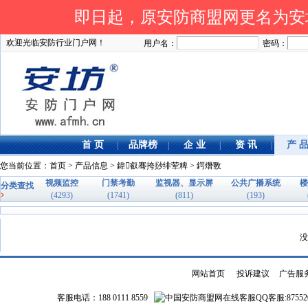
即日起，原安防商盟网更名为安坊网
欢迎光临安防行业门户网！
用户名：
密码：
首 页
品牌榜
企 业
资 讯
产 
|
|
|
|
您当前位置：
首页
>
产品信息
>
鍏叡骞挎挱绯荤粺
> 鍔熸斁
视频监控
门禁考勤
监视器、显示屏
公共广播系统
楼
分类查找
(4293)
(1741)
(811)
(193)
没
网站首页
|
投诉建议
|
广告服
客服电话：188 0111 8559
QQ客服:87552